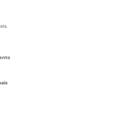
eis.
mento
mais