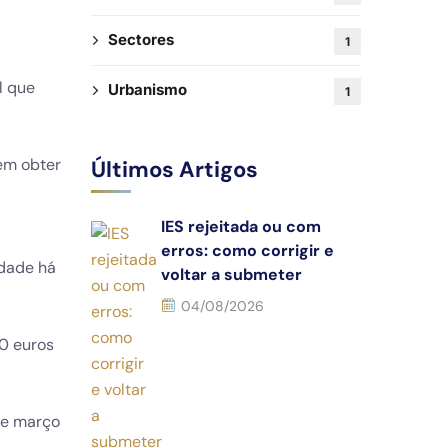
Sectores
1
l que
Urbanismo
1
dem obter
Últimos Artigos
IES rejeitada ou com
erros: como corrigir e
edade há
voltar a submeter
04/08/2026
0 euros
 de março