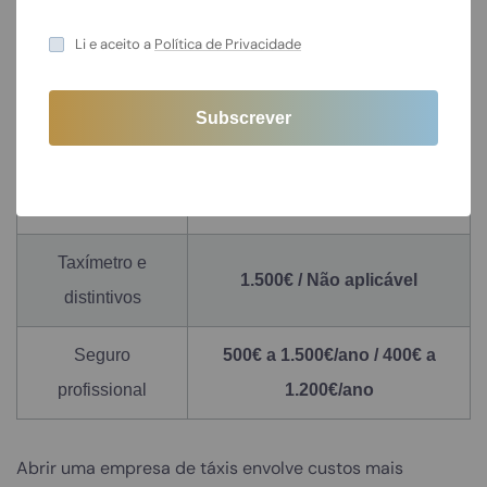
Licenciamento
2.000€ a 10.000€ / 500€ a 1.000€
Li e aceito a
Política de Privacidade
Formação do
150€ / 200€
motorista
15.000€ a 30.000€ / 10.000€ a
Veículo
25.000€
Taxímetro e
1.500€ / Não aplicável
distintivos
Seguro
500€ a 1.500€/ano / 400€ a
profissional
1.200€/ano
Abrir uma empresa de táxis envolve custos mais