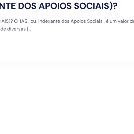
ANTE DOS APOIOS SOCIAIS)?
S)? O IAS , ou Indexante dos Apoios Sociais , é um valor d
 de diversas […]
Subscre
Newslet
Li e aceito a
Política de