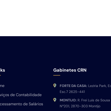
nks
Gabinetes CRN
me
FORTE DA CASA:
Leziria Park, Ed
Esc.7 2625-441
viços de Contabilidade
MONTIJO:
R. Frei Luis de Sousa
cessamento de Salários
Nº201, 2870-303 Montijo