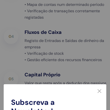
• Mapa de contas num determinado período
• Verificação de transações corretamente
registadas
Fluxos de Caixa
04
Registo de Entradas e Saídas de dinheiro da
empresa
• Verificação de stock
• Gestão eficiente dos recursos financeiros
Capital Próprio
05
Valor que resta após a dedução dos passivos
aos ativos da empresa, segundo a fórmula:
Capital Próprio = Ativo – Passivo
Subscreva a