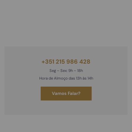
Um parceiro de
confiança para a
contabilidade em
Portugal
+351 215 986 428
Seg – Sex: 9h – 18h
Hora de Almoço das 13h às 14h
Vamos Falar?