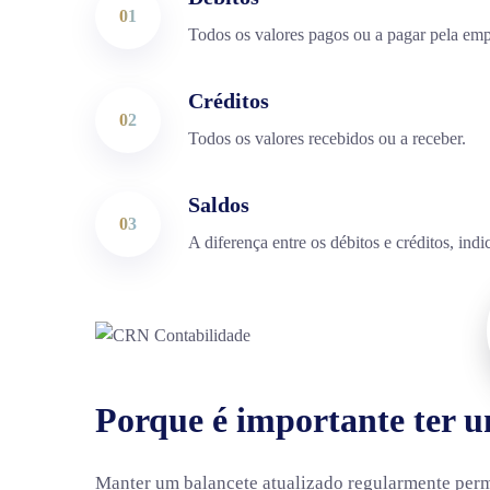
01
Todos os valores pagos ou a pagar pela emp
Créditos
02
Todos os valores recebidos ou a receber.
Saldos
03
Li
A diferença entre os débitos e créditos, ind
Ho
Horário de Atendimento:
Seg – Sex: 9h às 13h e das 14h às 18h
Ser
Pro
Política de Privacidade
Porque é importante ter 
Dec
Política de Cookies
Blo
Manter um balancete atualizado regularmente permi
Política da Qualidade