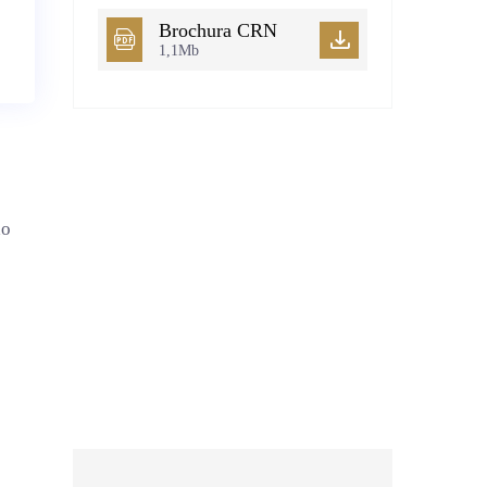
Brochura CRN
1,1Mb
do
Um parceiro de confiança
para a contabilidade em
Portugal