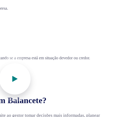
resa.
nks
Gabinetes CRN
icando se a empresa está em situação devedor ou credor.
me
FORTE DA CASA:
Leziria Park, E
Esc.7 2625-441
viços de Contabilidade
MONTIJO:
R. Frei Luis de Sousa 
cessamento de Salários
2870-303 Montijo
um Balancete?
larações Fiscais
LISBOA (Sede):
Av. do Brasil Nº1,
008 Lisboa
g
te ao gestor tomar decisões mais informadas, planear