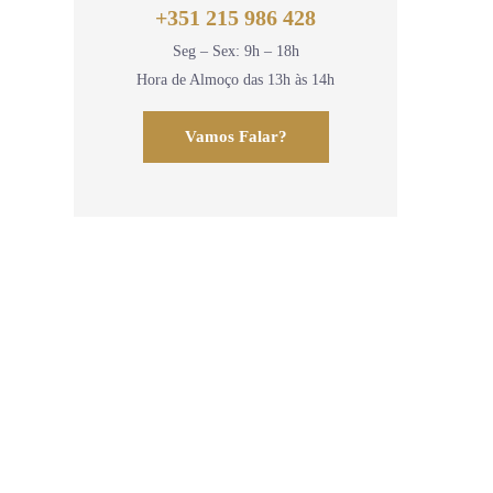
+351 215 986 428
Seg – Sex: 9h – 18h
Hora de Almoço das 13h às 14h
Vamos Falar?
Newsletter
Subscreva a nossa newsletter para
dif.1
receber as últimas atualizações
Nº201,
 1749-
Li e aceito a
Política de Privacidade