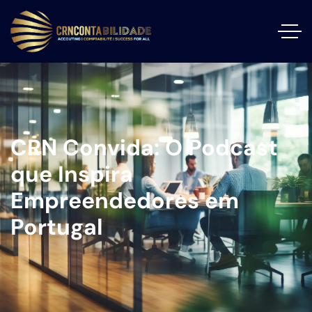
CRN Convida: O Podcast
que Inspira
Empreendedores em
Portugal