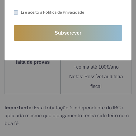
Notas: Requer comunicação
Li e aceito a
Política de Privacidade
prévia à AT
Taxa: até
2x valor original
Condição: Reincidência após
notificação
Coimas por reiterada
Exemplo: 1.000€/3 anos: 50€
falta de provas
+coima até 100€/ano
Notas: Possível auditoria
fiscal
Importante:
Esta tributação é independente do IRC e
aplicada mesmo que o pagamento tenha sido feito com
boa fé.