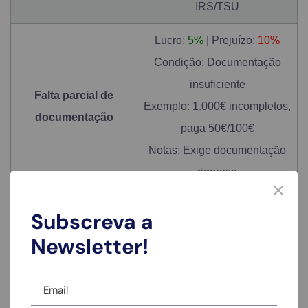
IRS/TSU
Lucro:
5%
| Prejuízo:
10%
Condição: Documentação
insuficiente
Falta parcial de
Exemplo: 1.000€ incompletos,
documentação
paga 50€/100€
Notas: Exige documentação
rigorosa
Taxa:
Isenção parcial
Subscreva a
Condição: Até 25%
Newsletter!
rendimento bruto
Microempresas
Exemplo: 500€ com provas
(regime simplificado)
simples: 0€