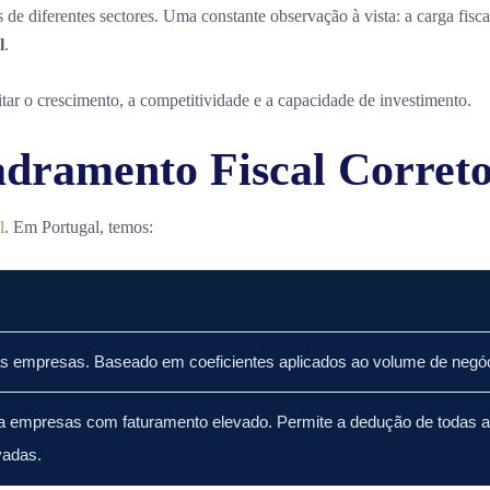
a
 diferentes sectores. Uma constante observação à vista: a carga fisca
CRN
l
.
Contabilidade.
mitar o crescimento, a competitividade e a capacidade de investimento.
adramento Fiscal Corret
l
. Em Portugal, temos:
as empresas. Baseado em coeficientes aplicados ao volume de negó
empresas com faturamento elevado. Permite a dedução de todas 
adas.