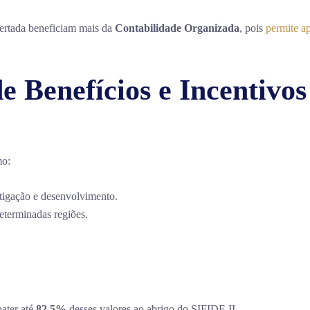
ertada beneficiam mais da
Contabilidade Organizada
, pois
permite ap
e Benefícios e Incentivos
mo:
tigação e desenvolvimento.
eterminadas regiões.
ater até
82,5%
desses valores ao abrigo do SIFIDE II.