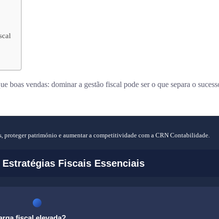
scal
e boas vendas: dominar a gestão fiscal pode ser o que separa o sucess
tos, proteger património e aumentar a competitividade com a CRN Contabilidade.
Estratégias Fiscais Essenciais
rga fiscal elevada?