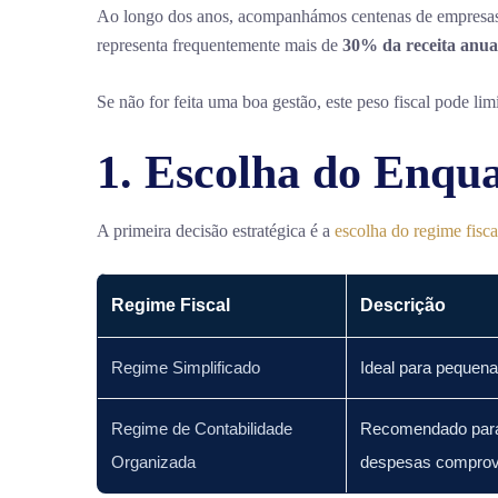
Ao longo dos anos, acompanhámos centenas de empresas de
representa frequentemente mais de
30% da receita anua
Se não for feita uma boa gestão, este peso fiscal pode li
1. Escolha do Enqu
A primeira decisão estratégica é a
escolha do regime fisca
Regime Fiscal
Descrição
Regime Simplificado
Ideal para pequen
Regime de Contabilidade
Recomendado para 
Organizada
despesas comprov