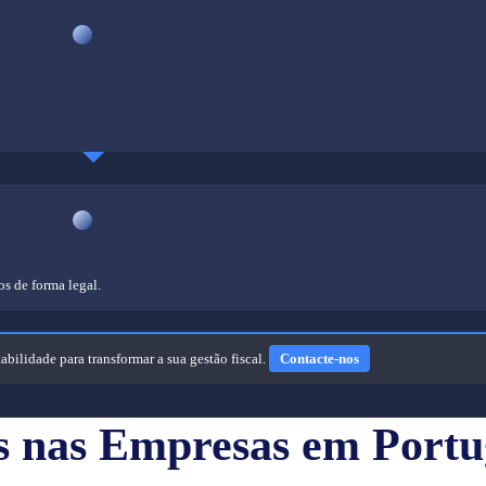
os de forma legal.
ilidade para transformar a sua gestão fiscal.
Contacte-nos
Chamada
para
s nas Empresas em Portu
contacto
com