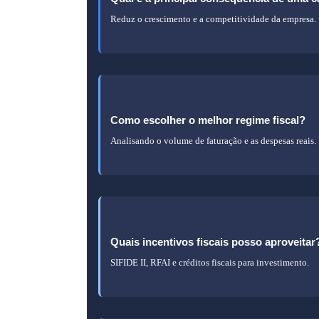
Reduz o crescimento e a competitividade da empresa.
Informações
sobre
a
consequência
de
Como escolher o melhor regime fiscal?
uma
Analisando o volume de faturação e as despesas reais.
carga
Informações
fiscal
sobre
elevada.
como
escolher
o
Quais incentivos fiscais posso aproveitar
regime
SIFIDE II, RFAI e créditos fiscais para investimento.
fiscal.
Informações
sobre
incentivos