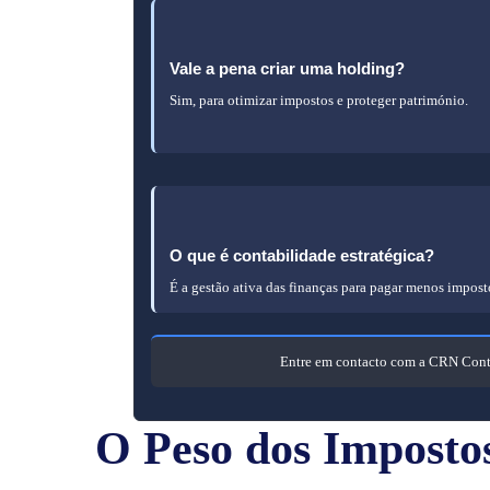
fiscais
disponíveis.
Vale a pena criar uma holding?
Sim, para otimizar impostos e proteger património.
Informações
sobre
os
benefícios
de
O que é contabilidade estratégica?
criar
É a gestão ativa das finanças para pagar menos impost
uma
Informações
holding.
sobre
Entre em contacto com a CRN Contab
contabilidade
estratégica.
O Peso dos Imposto