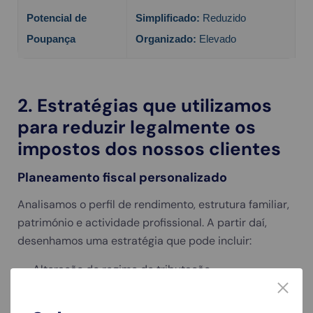
Potencial de
Simplificado:
Reduzido
Poupança
Organizado:
Elevado
2. Estratégias que utilizamos
para reduzir legalmente os
impostos dos nossos clientes
Planeamento fiscal personalizado
Analisamos o perfil de rendimento, estrutura familiar,
património e actividade profissional. A partir daí,
desenhamos uma estratégia que pode incluir:
Alteração do regime de tributação.
Reorganização societária.
Aproveitamento de benefícios fiscais para PME.