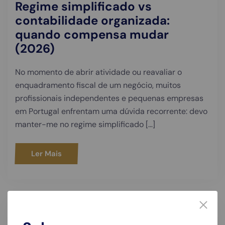
Regime simplificado vs
contabilidade organizada:
quando compensa mudar
(2026)
No momento de abrir atividade ou reavaliar o
enquadramento fiscal de um negócio, muitos
profissionais independentes e pequenas empresas
em Portugal enfrentam uma dúvida recorrente: devo
manter-me no regime simplificado […]
Ler Mais