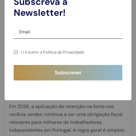
Subscreva a
Newsletter!
12/02/2026
Contabilidade
Li e aceito a
Política de Privacidade
Retenção na fonte nos recibos
verdes: quando aplicar, taxas
mais comuns e como evitar
pagar a mais (2026)
Em 2026, a aplicação da retenção na fonte nos
recibos verdes continua a ser uma obrigação fiscal
relevante para milhares de trabalhadores
independentes em Portugal. A regra geral é simples: