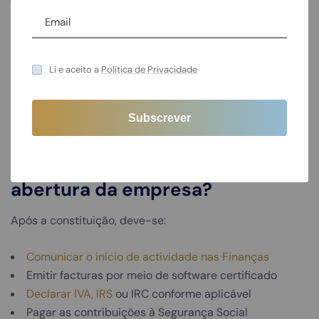
trabalhadores. Prestamos apoio completo na:
Contrato Elaborado por advogados/solicitadores
nossos parceiros ou contactar o seu
Li e aceito a
Política de Privacidade
advogado/solicitador
Processamento salarial
Submissão de declarações legais
10. O que acontece depois da
abertura da empresa?
Após a constituição, deve-se:
Comunicar o início de actividade nas Finanças
Emitir facturas por meio de software certificado
Declarar IVA,
IRS
ou IRC conforme aplicável
Pagar as contribuições à Segurança Social