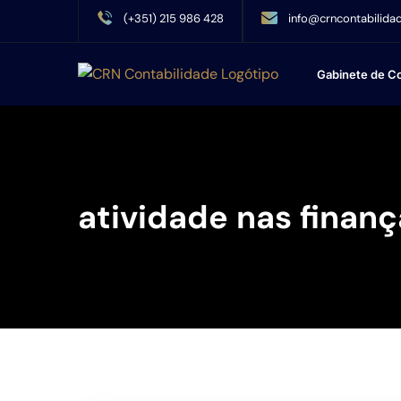
(+351) 215 986 428
info@crncontabilidad
Gabinete de Co
atividade nas finanç