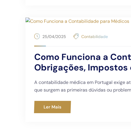
H
Horário de Atendimento:
Seg – Sex: 9h às 13h e das 14h às 18h
Se
25/04/2025
Contabilidade
Pr
Política de Privacidade
De
Política de Cookies
Como Funciona a Cont
Bl
Política da Qualidade
Obrigações, Impostos 
Po
Livro de Reclamações Online
F
A contabilidade médica em Portugal exige a
Portais
que surgem as primeiras dúvidas ou problema
Co
Ler Mais