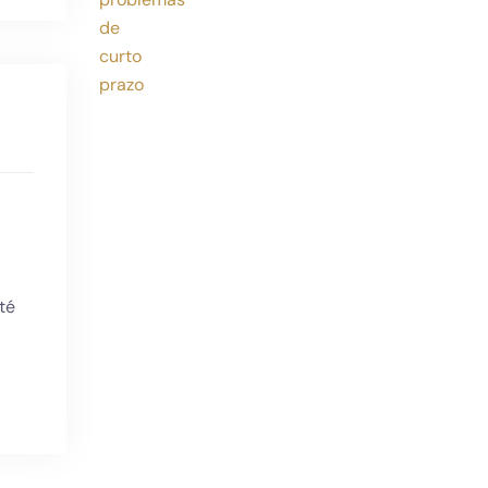
Subscreva a nossa newsletter para
if.1
receber as últimas atualizações
,
Li e aceito a
Política de Privacidade
té