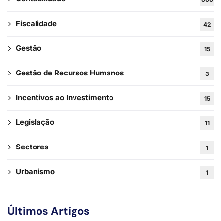
Fiscalidade
42
Gestão
15
Gestão de Recursos Humanos
3
Incentivos ao Investimento
15
Legislação
11
Sectores
1
Urbanismo
1
Subscreva a
Newsletter!
Últimos Artigos