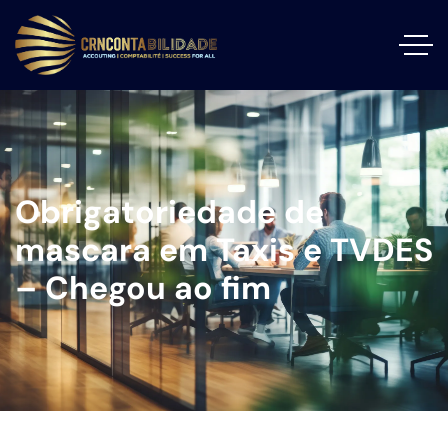
Obrigatoriedade de
mascara em Taxis e TVDES
– Chegou ao fim