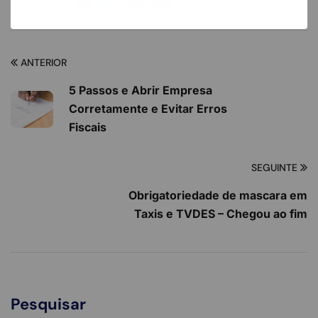
ANTERIOR
5 Passos e Abrir Empresa
Corretamente e Evitar Erros
Fiscais
SEGUINTE
Obrigatoriedade de mascara em
Taxis e TVDES – Chegou ao fim
Pesquisar