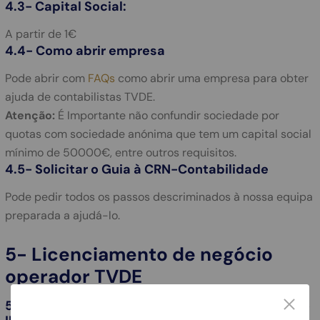
4.3- Capital Social:
A partir de 1€
4.4- Como abrir empresa
Pode abrir com
FAQs
como abrir uma empresa para obter
ajuda de contabilistas TVDE.
Atenção:
É Importante não confundir sociedade por
quotas com sociedade anónima que tem um capital social
mínimo de 50000€, entre outros requisitos.
4.5- Solicitar o Guia à CRN-Contabilidade
Pode pedir todos os passos descriminados à nossa equipa
preparada a ajudá-lo.
5- Licenciamento de negócio
operador TVDE
5.1- As informações solicitadas no
formulário
do