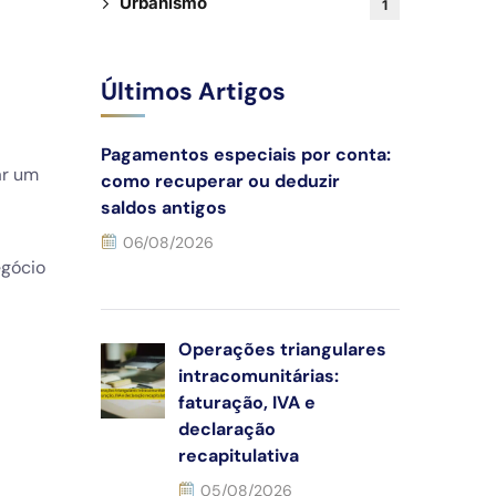
Urbanismo
1
Últimos Artigos
Pagamentos especiais por conta:
ar um
como recuperar ou deduzir
saldos antigos
06/08/2026
egócio
Operações triangulares
intracomunitárias:
faturação, IVA e
declaração
recapitulativa
05/08/2026