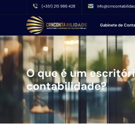
(+351) 215 986 428
info@crncontabilidad
Gabinete de Conta
O que é um escritór
contabilidade?