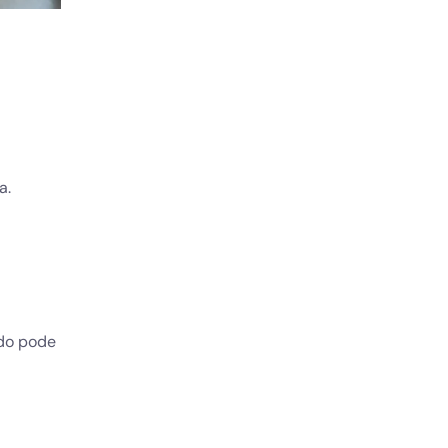
a.
udo pode