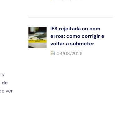
IES rejeitada ou com
erros: como corrigir e
voltar a submeter
04/08/2026
is
 de
de ver
va a
ter!