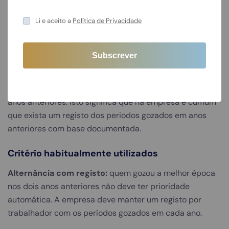
Nasce da disputa pelas mesmas semanas.
Li e aceito a
Política de Privacidade
Critério legal para rateio
O artigo 241.º, n.º 6 do Código do Trabalho é específico:
os períodos mais pretendidos devem ser rateados,
sempre que possível, beneficiando alternadamente os
trabalhadores em função dos períodos gozados nos dois
anos anteriores. Isto significa que na empresa é cumum
que exista um registo dos periodos gozados em anos
anteriores com base documentada.
Critério habitualmente utilizados
Alternância com registo:
quem gozou a melhor época
nos dois anos anteriores não deve ter prioridade
automática. A empresa deve manter um registo por
trabalhador com os períodos gozados em cada ano.