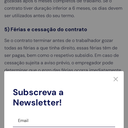
gozadas após 6 meses completos de trabalho. Se o
contrato tiver duração inferior a 6 meses, os dias devem
ser utilizados antes do seu termo.
5) Férias e cessação do contrato
Se o contrato terminar antes de o trabalhador gozar
todas as férias a que tinha direito, essas férias têm de
ser pagas, bem como o respetivo subsídio. Em caso de
cessação sujeita a aviso prévio, o empregador pode
determinar que o gozo das férias ocorra imediatamente
antes da cessação.
Subscreva a
Regras de equidade: como lidar
Newsletter!
com agosto, Natal, Páscoa e
semanas com feriados
A maior parte dos conflitos não nasce do direito a férias.