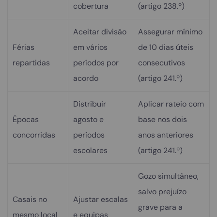
cobertura
(artigo 238.º)
Aceitar divisão
Assegurar mínimo
Férias
em vários
de 10 dias úteis
repartidas
períodos por
consecutivos
acordo
(artigo 241.º)
Distribuir
Aplicar rateio com
Épocas
agosto e
base nos dois
concorridas
períodos
anos anteriores
escolares
(artigo 241.º)
Gozo simultâneo,
salvo prejuízo
Casais no
Ajustar escalas
grave para a
mesmo local
e equipas