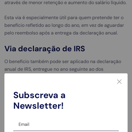
através de menor retenção e aumento do salário líquido.
Esta via é especialmente útil para quem pretende ter o
benefício refletido ao longo do ano, em vez de aguardar
pelo reembolso após a entrega da declaração anual.
Via declaração de IRS
O benefício também pode ser aplicado na declaração
anual de IRS, entregue no ano seguinte ao dos
rendimentos.
Nesta situação, o contribuinte declara os rendimentos e
Subscreva a
assinala o enquadramento no IRS Jovem. O benefício é
Newsletter!
considerado no cálculo final do imposto, podendo
resultar em menor imposto a pagar ou em reembolso
superior.