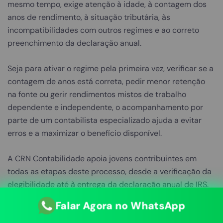
mesmo tempo, exige atenção à idade, à contagem dos
anos de rendimento, à situação tributária, às
incompatibilidades com outros regimes e ao correto
preenchimento da declaração anual.
Seja para ativar o regime pela primeira vez, verificar se a
contagem de anos está correta, pedir menor retenção
na fonte ou gerir rendimentos mistos de trabalho
dependente e independente, o acompanhamento por
parte de um contabilista especializado ajuda a evitar
erros e a maximizar o benefício disponível.
A CRN Contabilidade apoia jovens contribuintes em
todas as etapas deste processo, desde a verificação da
elegibilidade até à entrega da declaração anual de IRS.
O contacto pode ser feito através dos canais disponíveis
Falar Agora no WhatsApp
no site, por telefone, e-mail ou formulário de contacto