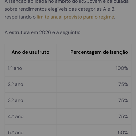
A isenção aplicada no âmbito do IRS Jovem é calculada
sobre rendimentos elegíveis das categorias A e B,
respeitando o
limite anual previsto para o regime
.
A estrutura em 2026 é a seguinte:
Ano de usufruto
Percentagem de isenção
1.º ano
100%
2.º ano
75%
3.º ano
75%
4.º ano
75%
5.º ano
50%