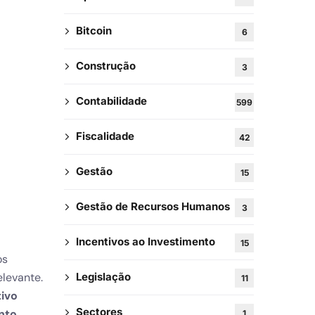
Bitcoin
6
Construção
3
Contabilidade
599
Fiscalidade
42
Gestão
15
Gestão de Recursos Humanos
3
Incentivos ao Investimento
15
os
elevante.
Legislação
11
tivo
Sectores
ento
1