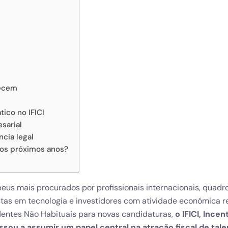
hecem
ico no IFICI
sarial
ncia legal
os próximos anos?
us mais procurados por profissionais internacionais, quadr
istas em tecnologia e investidores com atividade económica r
entes Não Habituais para novas candidaturas,
o IFICI, Incen
assou a assumir um papel central na atração fiscal de tal