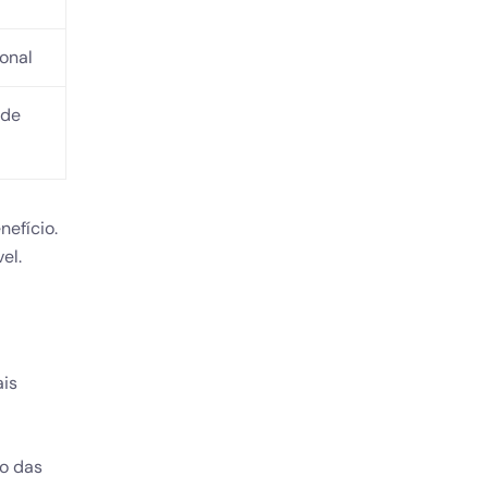
ional
 de
nefício.
el.
ais
ão das