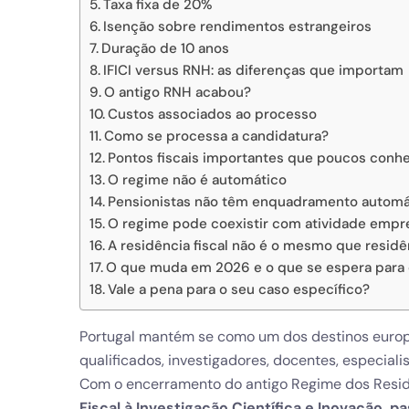
Taxa fixa de 20%
Isenção sobre rendimentos estrangeiros
Duração de 10 anos
IFICI versus RNH: as diferenças que importam
O antigo RNH acabou?
Custos associados ao processo
Como se processa a candidatura?
Pontos fiscais importantes que poucos con
O regime não é automático
Pensionistas não têm enquadramento automát
O regime pode coexistir com atividade empre
A residência fiscal não é o mesmo que residê
O que muda em 2026 e o que se espera para 
Vale a pena para o seu caso específico?
Portugal mantém se como um dos destinos europe
qualificados, investigadores, docentes, especial
Com o encerramento do antigo Regime dos Resid
Fiscal à Investigação Científica e Inovação, p