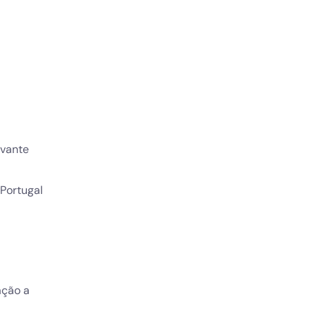
evante
 Portugal
ação a