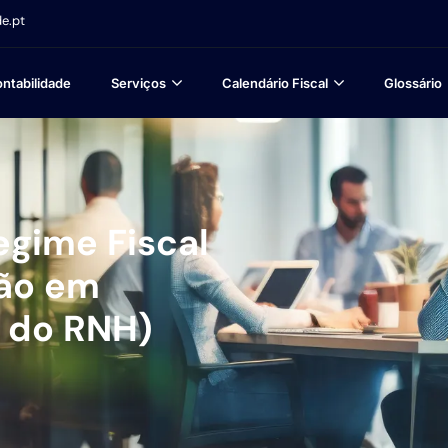
e.pt
ntabilidade
Serviços
Calendário Fiscal
Glossário
egime Fiscal
ção em
o do RNH)