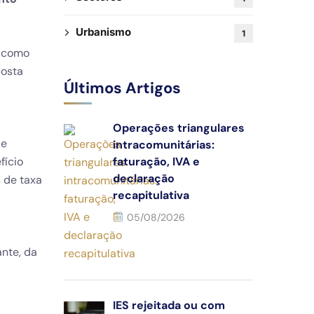
Urbanismo
1
, como
posta
Últimos Artigos
Operações triangulares
 e
intracomunitárias:
fício
faturação, IVA e
declaração
 de taxa
recapitulativa
05/08/2026
nte, da
IES rejeitada ou com