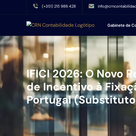
(+351) 215 986 428
info@crncontabilidad
Gabinete de Co
IFICI 2026: O Novo R
de Incentivo à Fixa
Portugal (Substitut