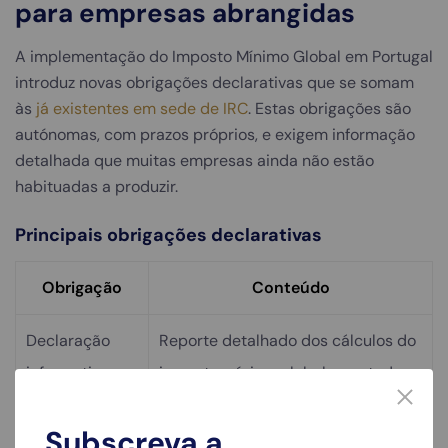
para empresas abrangidas
A implementação do Imposto Mínimo Global em Portugal
introduz novas obrigações declarativas que se somam
às
já existentes em sede de IRC
. Estas obrigações são
autónomas, com prazos próprios, e exigem informação
detalhada que muitas empresas ainda não estão
habituadas a produzir.
Principais obrigações declarativas
Obrigação
Conteúdo
Declaração
Reporte detalhado dos cálculos do
informativa
imposto mínimo global para todas
global
as jurisdições onde o grupo opera
Subscreva a