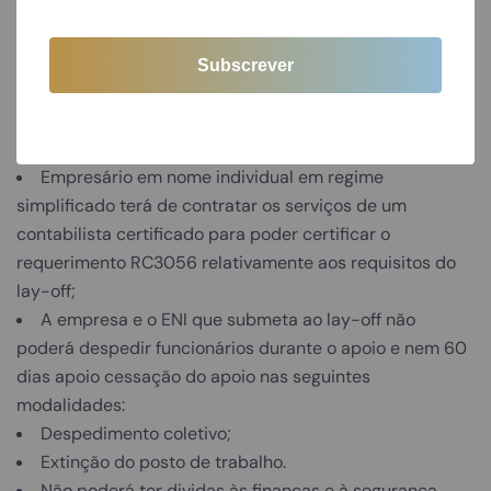
Os trabalhadores independentes ou ENI’s que
estejam isentos do pagamento das contribuições à
segurança social terão de submeter a declaração
trimestral no portal da segurança social (janeiro, abril,
julho e outubro);
Empresário em nome individual em regime
simplificado terá de contratar os serviços de um
contabilista certificado para poder certificar o
requerimento RC3056 relativamente aos requisitos do
lay-off;
A empresa e o ENI que submeta ao lay-off não
poderá despedir funcionários durante o apoio e nem 60
dias apoio cessação do apoio nas seguintes
modalidades:
Despedimento coletivo;
Extinção do posto de trabalho.
Não poderá ter dividas às finanças e à segurança