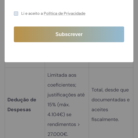
Sem limite;
obrigatório
Li e aceito a
Política de Privacidade
acima de
Limite de
Até 200.000€
200.000€ por 2
Rendimentos
anuais.
anos ou
250.000€ num
ano.
Limitada aos
coeficientes;
Total, desde que
justificações até
Dedução de
documentadas e
15% (máx.
Despesas
aceites
4.104€) se
fiscalmente.
rendimentos >
27.000€.