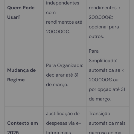
independentes
Quem Pode
rendimentos >
com
Usar?
200.000€;
rendimentos até
opcional para
200.000€.
outros.
Para
Simplificado:
Para Organizada:
Mudança de
automática se <
declarar até 31
Regime
200.000€ ou
de março.
por opção até 31
de março.
Justificação de
Transição
Contexto em
despesas via e-
automática mais
2025
fatura mais
rigorosa acima