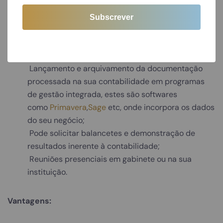
Roadmap:
Entrega da documentação mensal;
Processamento da documentação e a sua
classificação;
Lançamento e arquivamento da documentação
processada na sua contabilidade em programas
de gestão integrada, estes são softwares
como
Primavera
,
Sage
etc, onde incorpora os dados
do seu negócio;
Pode solicitar balancetes e demonstração de
resultados inerente à contabilidade;
Reuniões presenciais em gabinete ou na sua
instituição.
Vantagens: