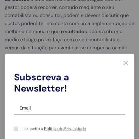
gestor poderá recorrer, contudo mediante o seu
contabilista ou consultor, podem e devem discutir que
custos poderá ter em conta com uma implementação de
melhoria continua e que
resultados
poderá obter a
medio e longo prazo, faça com o seu contabilista o
versus da situação para verificar se compensa ou não
investir.
Subscreva a
Newsletter!
Contabilista de construção civil
O
contabilista de construção civil
possui um roadmap
organizativo do gabinete de contabilidade onde pode
proporcionar um serviço personalizado e organizado à
sua empresa.
Li e aceito a
Política de Privacidade