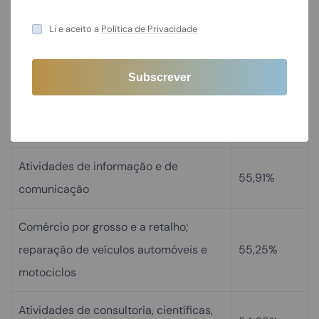
Li e aceito a
Política de Privacidade
Indústrias extrativas
64,20%
Indústrias Transformadoras
63,86%
Agricultura, produção animal, caça,
62,56%
floresta e pesca
Atividades de informação e de
55,91%
comunicação
Comércio por grosso e a retalho;
reparação de veículos automóveis e
55,25%
motociclos
Atividades de consultoria, científicas,