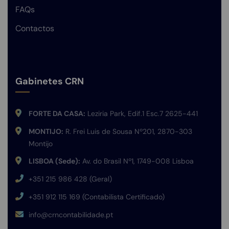
FAQs
Contactos
Gabinetes CRN
FORTE DA CASA:
Leziria Park, Edif.1 Esc.7 2625-441
MONTIJO:
R. Frei Luis de Sousa Nº201, 2870-303
Montijo
LISBOA (Sede):
Av. do Brasil Nº1, 1749-008 Lisboa
+351 215 986 428 (Geral)
+351 912 115 169 (Contabilista Certificado)
info@crncontabilidade.pt