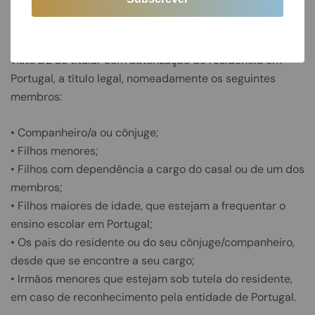
Além de todos os benefícios anteriormente referidos,
existe a possibilidade de juntar o agregado familiar no
visto D2 ao titular com autorização de residência em
Portugal, a título legal, nomeadamente os seguintes
membros:
• Companheiro/a ou cônjuge;
• Filhos menores;
• Filhos com dependência a cargo do casal ou de um dos
membros;
• Filhos maiores de idade, que estejam a frequentar o
ensino escolar em Portugal;
• Os pais do residente ou do seu cônjuge/companheiro,
desde que se encontre a seu cargo;
• Irmãos menores que estejam sob tutela do residente,
em caso de reconhecimento pela entidade de Portugal.