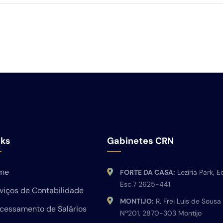
nks
Gabinetes CRN
me
FORTE DA CASA:
Leziria Park, Ed
Esc.7 2625-441
viços de Contabilidade
MONTIJO:
R. Frei Luis de Sousa
cessamento de Salários
Nº201, 2870-303 Montijo