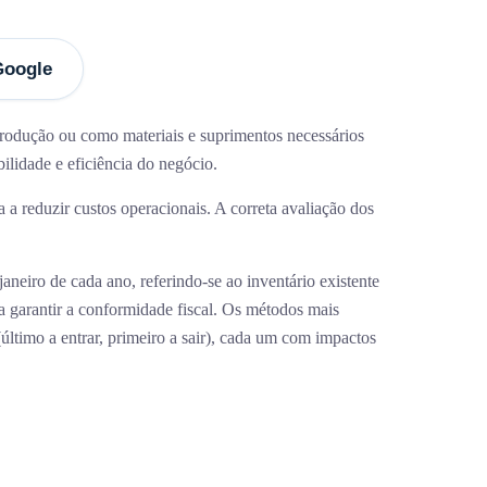
Google
produção ou como materiais e suprimentos necessários
ilidade e eficiência do negócio.
 a reduzir custos operacionais. A correta avaliação dos
Newsletter
aneiro de cada ano, referindo-se ao inventário existente
Subscreva a nossa newsletter para
a garantir a conformidade fiscal. Os métodos mais
Edif.1
receber as últimas atualizações
último a entrar, primeiro a sair), cada um com impactos
Li e aceito a
Política de Privacidade