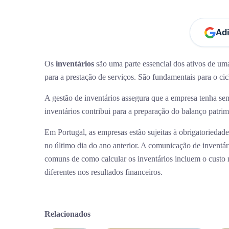
Adi
Os
inventários
são uma parte essencial dos ativos de um
para a prestação de serviços. São fundamentais para o cic
A gestão de inventários assegura que a empresa tenha semp
inventários contribui para a preparação do balanço patri
Li
Em Portugal, as empresas estão sujeitas à obrigatoriedade
no último dia do ano anterior. A comunicação de inventár
H
Horário de Atendimento:
comuns de como calcular os inventários incluem o custo m
Seg – Sex: 9h às 13h e das 14h às 18h
Se
diferentes nos resultados financeiros.
Pr
Política de Privacidade
De
Política de Cookies
Relacionados
Bl
Política da Qualidade