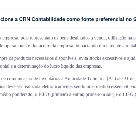
cione a CRN Contabilidade como fonte preferencial no 
a empresa, pois representam os bens destinados à venda, utilização na 
lo operacional e financeiro da empresa, impactando diretamente a rentab
re os produtos necessários disponíveis, evita stocks excessivos e ajuda
monial e a determinação do lucro líquido das empresas.
nks
Gabinetes CRN
 de comunicação de inventários à Autoridade Tributária (AT) até 31 de j
ios deve ser realizada eletronicamente, sendo uma medida essencial par
ome
FORTE DA CASA:
Leziria Park, 
édio ponderado, o FIFO (primeiro a entrar, primeiro a sair) e o LIFO (
Esc.7 2625-441
rviços de Contabilidade
MONTIJO:
R. Frei Luis de Sousa
ocessamento de Salários
Nº201, 2870-303 Montijo
clarações Fiscais
LISBOA (Sede):
Av. do Brasil Nº1,
1749-008 Lisboa
og