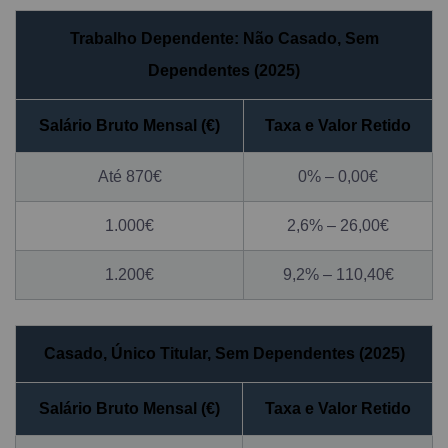
Trabalho Dependente: Não Casado, Sem
Dependentes (2025)
Salário Bruto Mensal (€)
Taxa e Valor Retido
Até 870€
0% – 0,00€
1.000€
2,6% – 26,00€
1.200€
9,2% – 110,40€
Casado, Único Titular, Sem Dependentes (2025)
Salário Bruto Mensal (€)
Taxa e Valor Retido