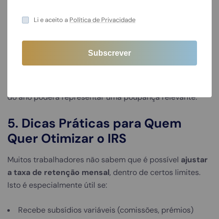
2024:
420 €
Li e aceito a
Política de Privacidade
2.800 €
2025:
400 €
Diferença:
+20 €
Apesar da diferença mensal parecer pequena, no final
do ano poderá representar uma poupança relevante.
5. Dicas Práticas para Quem
Quer Otimizar o IRS
Muitos trabalhadores não sabem que é possível
ajustar
a taxa de retenção mensal
, dentro de certos limites.
Isto é especialmente útil se:
Recebe subsídios variáveis (comissões, prémios)