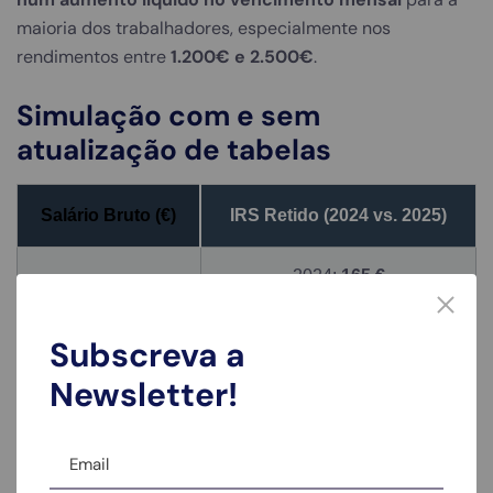
maioria dos trabalhadores, especialmente nos
rendimentos entre
1.200€ e 2.500€
.
Simulação com e sem
atualização de tabelas
Salário Bruto (€)
IRS Retido (2024 vs. 2025)
2024:
165 €
1.500 €
2025:
155 €
Subscreva a
Diferença:
+10 €
Newsletter!
2024:
280 €
2.000 €
2025:
265 €
Diferença:
+15 €