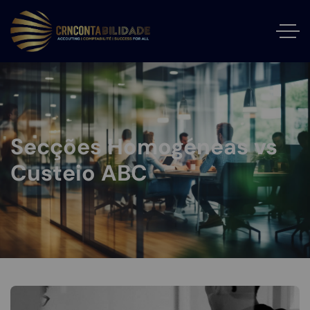
Secções Homogéneas vs
Custeio ABC