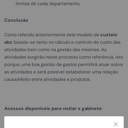
limites de cada departamento.
Conclusão
Como referido anteriormente este modelo de
custeio
abc
baseia-se tanto no cálculo e controlo do custo das
atividades bem como na gestão das mesmas. As
atividades surgirão neste processo como referência, isto
porque, uma boa gestão de gastos permitirá atuar sobre
as atividades e será possível estabelecer uma relação
causa/efeito entre atividades e produtos.
Acessos disponíveis para visitar o gabinete
:
– Nacional 10;