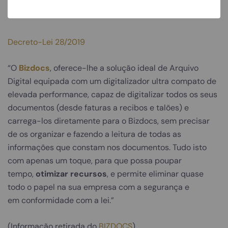
informação.
Decreto-Lei 28/2019
“O
Bizdocs
, oferece-lhe a solução ideal de Arquivo
Digital equipada com um digitalizador ultra compato de
elevada performance, capaz de digitalizar todos os seus
documentos (desde faturas a recibos e talões) e
carrega-los diretamente para o Bizdocs, sem precisar
de os organizar e fazendo a leitura de todas as
informações que constam nos documentos. Tudo isto
com apenas um toque, para que possa poupar
tempo,
otimizar recursos
, e permite eliminar quase
todo o papel na sua empresa com a segurança e
em conformidade com a lei.”
(Informação retirada do
BIZDOCS
)