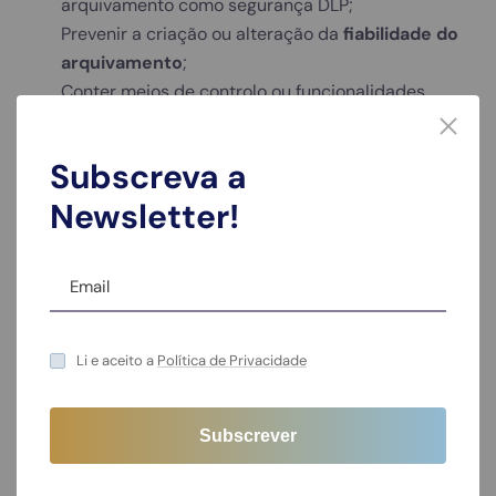
arquivamento como segurança DLP;
Prevenir a criação ou alteração da
fiabilidade do
arquivamento
;
Conter meios de controlo ou funcionalidades
destinadas a criação indevida, bem como evitar a
destruição ou deterioração dos registos;
Subscreva a
A Denominação e organização deve ser sequencial
Newsletter!
por forma a permitir a procura de imagem de um
documento, mediante a identidade;
Após assegurados os tramites legais acima, podem
ser destruídos originais ou recebidos em papel;
Para Efeitos fiscais o papel reproduzido
proveniente de arquivos em
formato
Li e aceito a
Política de Privacidade
digital
(Eletrónico), têm o valor probatório dos
documentos originais;
As copias de segurança dos suportes eletrónicos
são obrigatórias para as empresas, armazenar em
locais distintos de formar a prevenirem a perda de