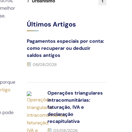
lucros,
Urbanismo
1
 melhor
se.
Últimos Artigos
Pagamentos especiais por conta:
como recuperar ou deduzir
saldos antigos
06/08/2026
 porque
rtigo
Operações triangulares
intracomunitárias:
faturação, IVA e
m pode
declaração
recapitulativa
05/08/2026