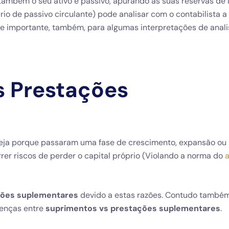
também o seu ativo e passivo, apurando as suas reservas de 
ario de passivo circulante) pode analisar com o contabilista a
l e importante, também, para algumas interpretações de anali
s Prestações
seja porque passaram uma fase de crescimento, expansão ou
er riscos de perder o capital próprio (Violando a norma do
a
ções suplementares
devido a estas razões. Contudo també
renças entre
suprimentos vs prestações suplementares
.