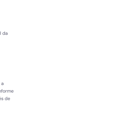
l da
 a
onforme
és de