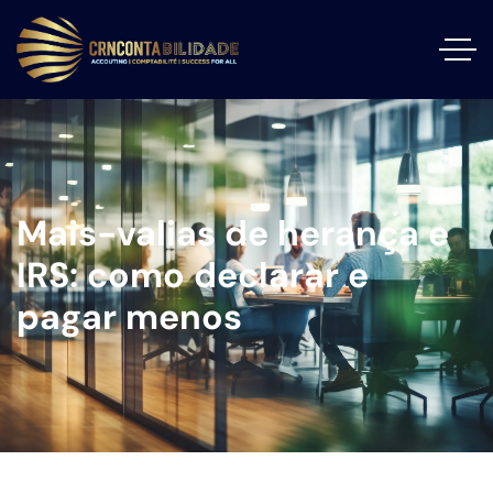
Mais-valias de herança e
IRS: como declarar e
pagar menos