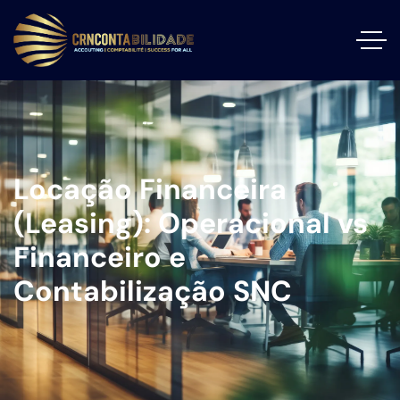
Locação Financeira
(Leasing): Operacional vs
Financeiro e
Contabilização SNC