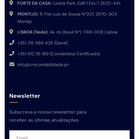
FORTE DA CASA:
Leziria Park, Edif.1 Esc.7 2625-441
MONTIJO:
R. Frei Luis de Sousa Nº201, 2870-303
Montijo
LISBOA (Sede):
Av. do Brasil Nº1, 1749-008 Lisboa
+351 215 986 428 (Geral)
+351 912 115 169 (Contabilista Certificado)
info@crncontabilidade.pt
Newsletter
Subscreva a nossa newsletter para
receber as últimas atualizações