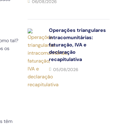
06/08/2026
Operações triangulares
intracomunitárias:
omo tal?
faturação, IVA e
os os
declaração
recapitulativa
05/08/2026
as têm