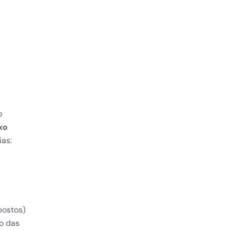
o
xo
as:
postos)
o das