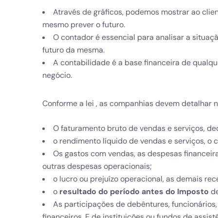
Através de gráficos, podemos mostrar ao clie
mesmo prever o futuro.
O contador é essencial para analisar a situa
futuro da mesma.
A contabilidade é a base financeira de qualq
negócio.
Conforme a lei , as companhias devem detalhar
O faturamento bruto de vendas e serviços, d
o rendimento líquido de vendas e serviços, o 
Os gastos com vendas, as despesas financeiras
outras despesas operacionais;
o lucro ou prejuízo operacional, as demais re
o
resultado do período antes do Imposto
de
As participações de debêntures, funcionários
financeiros. E de instituições ou fundos de assi