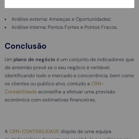
estrutura:
Análise externa: Ameaças e Oportunidades;
Análise Interna: Pontos Fortes e Pontos Fracos.
Conclusão
Um
plano de negócio
é um conjunto de indicadores que
de antemão prevê se o seu negócio é rentável,
identificando todo o mercado e concorrência, bem como
os clientes ou publico alvo, contudo a
CRN-
Contabilidade
aconselha a efetuar uma previsão
económica com estimativas financeiras.
A
CRN-CONTABILIDADE
dispõe de uma equipa