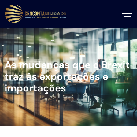
As mudanças que o Brexit
traz às exportações e
importações