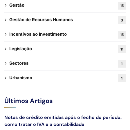
Gestão
15
Li e aceito a
Política de Privacidade
Gestão de Recursos Humanos
3
Incentivos ao Investimento
15
Legislação
11
Sectores
1
Urbanismo
1
Últimos Artigos
Notas de crédito emitidas após o fecho do período:
como tratar o IVA e a contabilidade