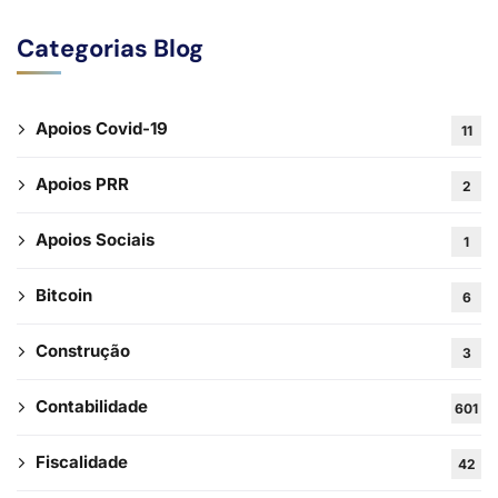
Categorias Blog
Apoios Covid-19
11
Apoios PRR
2
Apoios Sociais
1
Bitcoin
6
Construção
3
Subscreva a
Contabilidade
Newsletter!
601
Fiscalidade
42