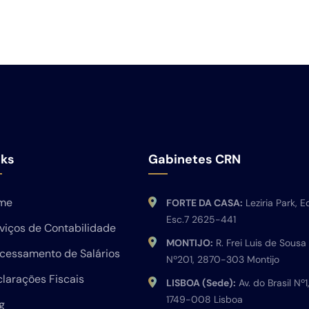
nks
Gabinetes CRN
me
FORTE DA CASA:
Leziria Park, Ed
Esc.7 2625-441
viços de Contabilidade
MONTIJO:
R. Frei Luis de Sousa
cessamento de Salários
Nº201, 2870-303 Montijo
larações Fiscais
LISBOA (Sede):
Av. do Brasil Nº1
1749-008 Lisboa
g