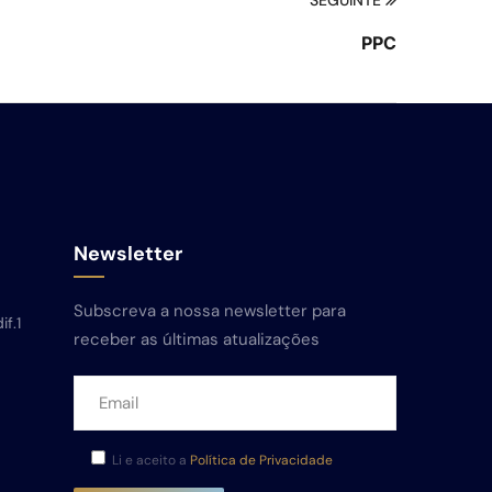
SEGUINTE
PPC
Newsletter
Subscreva a nossa newsletter para
if.1
receber as últimas atualizações
,
Li e aceito a
Política de Privacidade