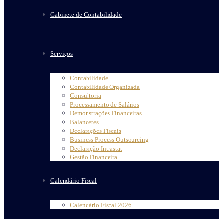
Gabinete de Contabilidade
Serviços
Contabilidade
Contabilidade Organizada
Consultoria
Processamento de Salários
Demonstrações Financeiras
Balancetes
Declarações Fiscais
Business Process Outsourcing
Declaração Intrastat
Gestão Financeira
Calendário Fiscal
Calendário Fiscal 2026