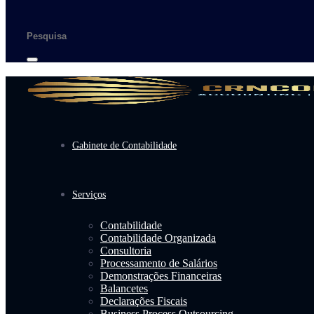
Gabinete de Contabilidade
Serviços
Contabilidade
Contabilidade Organizada
Consultoria
Processamento de Salários
Demonstrações Financeiras
Balancetes
Declarações Fiscais
Business Process Outsourcing