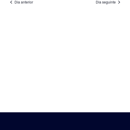
Search
Dia anterior
Dia seguinte
and
Views
Navigat