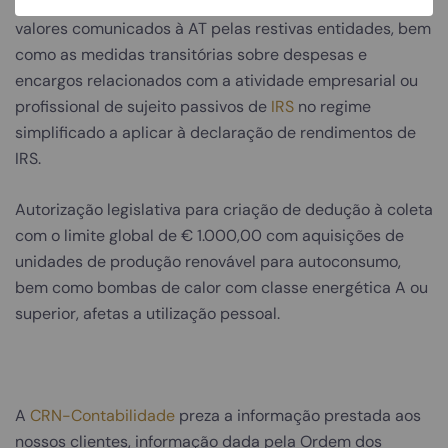
encargos com imóveis e com lares, em alternativa aos
valores comunicados à AT pelas restivas entidades, bem
como as medidas transitórias sobre despesas e
encargos relacionados com a atividade empresarial ou
profissional de sujeito passivos de
IRS
no regime
simplificado a aplicar à declaração de rendimentos de
IRS.
Autorização legislativa para criação de dedução à coleta
com o limite global de € 1.000,00 com aquisições de
unidades de produção renovável para autoconsumo,
bem como bombas de calor com classe energética A ou
superior, afetas a utilização pessoal.
A
CRN-Contabilidade
preza a informação prestada aos
nossos clientes, informação dada pela Ordem dos