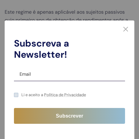
Este regime é apenas aplicável aos sujeitos passivos
cujo primeiro ano de obtenção de rendimentos após a
conclusão de um ciclo de estudos seja o ano de 2020 ou
posterior.
Subscreva a
Newsletter!
Disposições transitórias e
autorizações legislativas
Detacamos as
Disposições transitórias e
Li e aceito a
Política de Privacidade
autorizações legislativas
Mantém-se a possibilidade de os sujeitos passivos
inscreverem na Modelo 3 – anexo H, as deduções à
coleta com despesas de saúde, formação e educação,