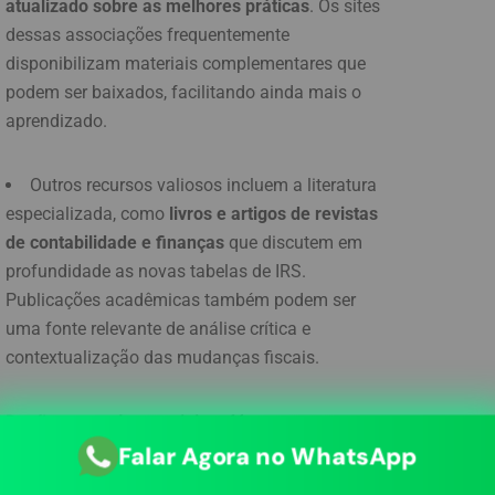
atualizado sobre as melhores práticas
. Os sites
dessas associações frequentemente
disponibilizam materiais complementares que
podem ser baixados, facilitando ainda mais o
aprendizado.
Outros recursos valiosos incluem a literatura
especializada, como
livros e artigos de revistas
de contabilidade e finanças
que discutem em
profundidade as novas tabelas de IRS.
Publicações acadêmicas também podem ser
uma fonte relevante de análise crítica e
contextualização das mudanças fiscais.
Por fim, as
redes sociais e fóruns
profissionais
têm se tornado plataformas úteis
Falar Agora no WhatsApp
para troca de conhecimento e experiências