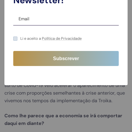
Newsletter!
Qual é a realidade do tecido empresarial português
atualmente?
O tecido empresarial português ficou enriquecido por
empresários com histórias reais de superação, que
Li e aceito a
Política de Privacidade
foram denominados ou apelidados de empreendedores
natos. Nesse sentido, presumimos que vamos dar uma
boa resposta. Somos um país de empreendedores. A
recessão já estava prevista, com a existência de uma
nova crise, com ou sem a pandemia. A curva negativa
denomina-se negative yeld e surgiu em 2019. Contudo, o
surto de Covid-19 veio acelerar o aparecimento de uma
crise com proporções semelhantes à crise anterior, que
vivemos nos tempos da implementação da Troika.
Como lhe parece que a economia se irá comportar
daqui em diante?