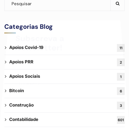
Categorias Blog
Subscreva a
Apoios Covid-19
11
Newsletter!
Apoios PRR
2
Apoios Sociais
1
Li e aceito a
Política de Privacidade
Bitcoin
6
Construção
3
Contabilidade
601