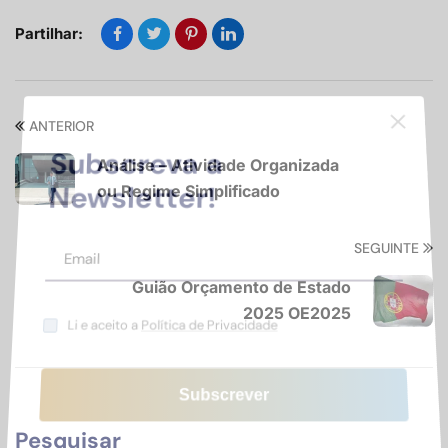
Partilhar:
ANTERIOR
Subscreva a
Análise – Atividade Organizada
ou Regime Simplificado
Newsletter!
SEGUINTE
Guião Orçamento de Estado
2025 OE2025
Li e aceito a
Política de Privacidade
Pesquisar