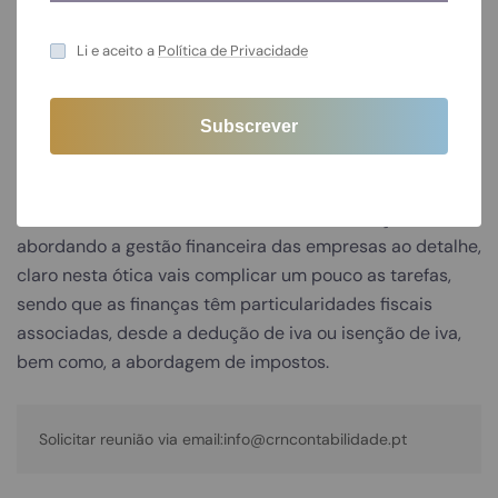
Conclusão
Li e aceito a
Política de Privacidade
A
CRN-Contabilidade
tentou espelhar a importância da
contabilidade, no que diz respeito, a contas pessoais ou
empresariais, ou seja, antes de iniciar um negócio,
conseguir obter a prática em casa dos movimentos
financeiros é um excelente treino de articulação,
abordando a gestão financeira das empresas ao detalhe,
claro nesta ótica vais complicar um pouco as tarefas,
sendo que as finanças têm particularidades fiscais
associadas, desde a dedução de iva ou isenção de iva,
bem como, a abordagem de impostos.
Solicitar reunião via email:info@crncontabilidade.pt