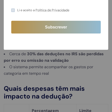
Compare com a sua validação
Submeta uma reclamação fundamentada
Li e aceito a
Política de Privacidade
Singularidades sobre o sistema
e-fatura
Portugal foi o
primeiro país da UE
a adotar um
sistema público de deduções com base em faturas
Cerca de
30% das deduções no IRS são perdidas
por erro ou omissão na validação
O sistema permite acompanhar os gastos por
categoria em tempo real
Quais despesas têm mais
impacto na dedução?
Percentagem
Limite