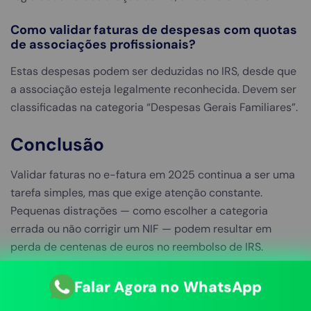
Como validar faturas de despesas com quotas
de associações profissionais?
Estas despesas podem ser deduzidas no IRS, desde que
a associação esteja legalmente reconhecida. Devem ser
classificadas na categoria “Despesas Gerais Familiares”.
Conclusão
Validar faturas no e-fatura em 2025 continua a ser uma
tarefa simples, mas que exige atenção constante.
Pequenas distrações — como escolher a categoria
errada ou não corrigir um NIF — podem resultar em
perda de centenas de euros no reembolso de IRS.
A organização fiscal não se faz em cima do prazo. Faz-se
Falar Agora no WhatsApp
todos os meses. Se não tem tempo, conhecimento