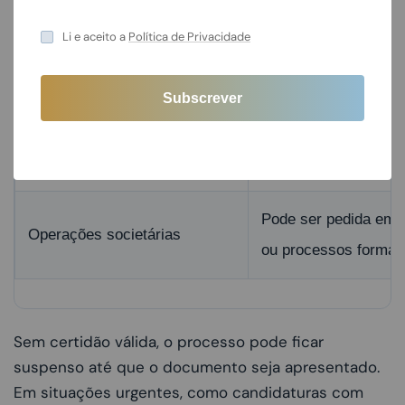
Li e aceito a
Política de Privacidade
Licenças, alvarás e
Para comprovar que n
autorizações
Contratos comerciais
Grandes clientes pod
relevantes
adjudicação.
Pode ser pedida em a
Operações societárias
ou processos formai
Sem certidão válida, o processo pode ficar
suspenso até que o documento seja apresentado.
Em situações urgentes, como candidaturas com