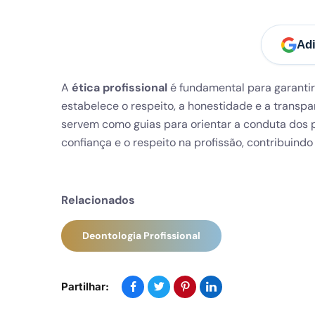
Adi
Li
A
ética profissional
é fundamental para garantir
estabelece o respeito, a honestidade e a transp
H
Horário de Atendimento:
servem como guias para orientar a conduta dos pr
Seg – Sex: 9h às 13h e das 14h às 18h
Se
confiança e o respeito na profissão, contribuin
Pr
Política de Privacidade
De
Política de Cookies
Relacionados
Bl
Política da Qualidade
Deontologia Profissional
Po
Livro de Reclamações Online
F
Portais
Partilhar:
Co