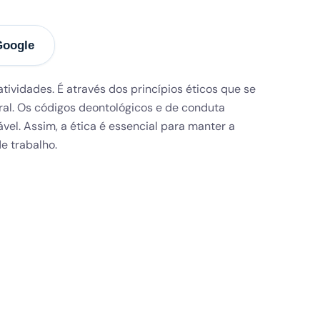
Google
Newsletter
tividades. É através dos princípios éticos que se
Subscreva a nossa newsletter para
ral. Os códigos deontológicos e de conduta
if.1
receber as últimas atualizações
el. Assim, a ética é essencial para manter a
e trabalho.
,
Li e aceito a
Política de Privacidade