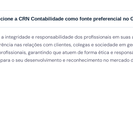
cione a CRN Contabilidade como fonte preferencial no 
nks
Gabinetes CRN
 a integridade e responsabilidade dos profissionais em suas a
arência nas relações com clientes, colegas e sociedade em ge
ome
FORTE DA CASA:
Leziria Park, Ed
ofissionais, garantindo que atuem de forma ética e responsáv
Esc.7 2625-441
rviços de Contabilidade
do para o seu desenvolvimento e reconhecimento no mercado d
MONTIJO:
R. Frei Luis de Sousa
ocessamento de Salários
Nº201, 2870-303 Montijo
clarações Fiscais
LISBOA (Sede):
Av. do Brasil Nº1
1749-008 Lisboa
og
+351 215 986 428 (Geral)
dcast CRN Convida
+351 912 115 169 (Contabilista
AQs
Certificado)
ntactos
info@crncontabilidade.pt