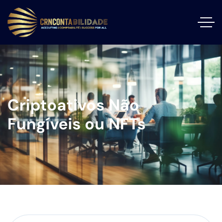
Criptoativos Não
Fungíveis ou NFTs